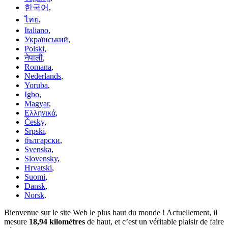
한국어
,
ไทย
,
Italiano
,
Український
,
Polski
,
नेपाली
,
Romana
,
Nederlands
,
Yoruba
,
Igbo
,
Magyar
,
Ελληνικά
,
Česky
,
Srpski
,
български
,
Svenska
,
Slovensky
,
Hrvatski
,
Suomi
,
Dansk
,
Norsk
.
Bienvenue sur le site Web le plus haut du monde ! Actuellement, il
mesure
18,94 kilomètres
de haut, et c’est un véritable plaisir de faire