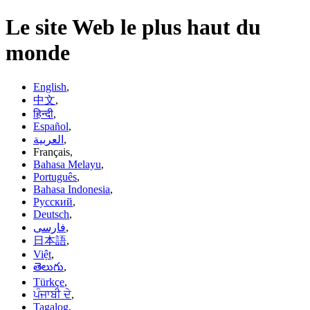
Le site Web le plus haut du
monde
English
,
中文
,
हिन्दी
,
Español
,
العربية
,
Français,
Bahasa Melayu
,
Português
,
Bahasa Indonesia
,
Русский
,
Deutsch
,
فارسی
,
日本語
,
Việt
,
తెలుగు
,
Türkçe
,
ਪੰਜਾਬੀ ਦੇ
,
Tagalog
,